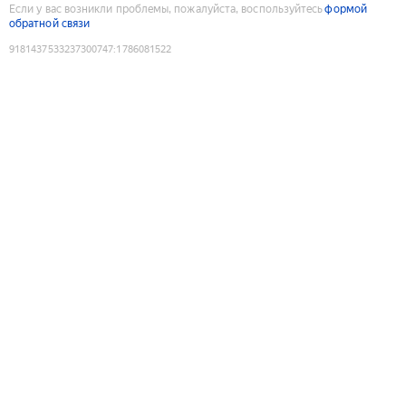
Если у вас возникли проблемы, пожалуйста, воспользуйтесь
формой
обратной связи
9181437533237300747
:
1786081522