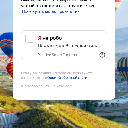
Нам очень жаль, но запросы с вашего
устройства похожи на автоматические.
Почему это могло произойти?
Я не робот
Нажмите, чтобы продолжить
Yandex SmartCaptcha
Если у вас возникли проблемы, пожалуйста,
воспользуйтесь
формой обратной связи
9177658327627134107
:
1786025207