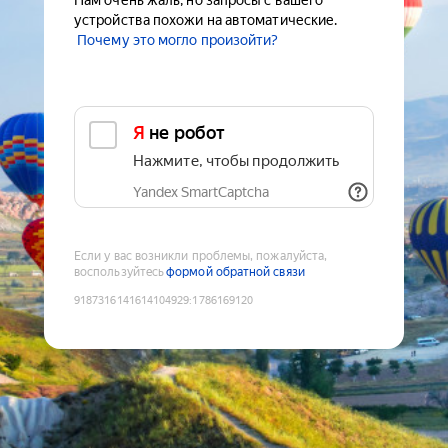
Нам очень жаль, но запросы с вашего
устройства похожи на автоматические.
Почему это могло произойти?
Я не робот
Нажмите, чтобы продолжить
Yandex SmartCaptcha
Если у вас возникли проблемы, пожалуйста,
воспользуйтесь
формой обратной связи
9187316141614104929
:
1786169120