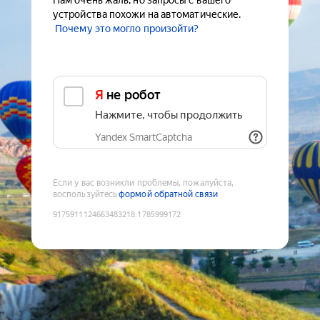
Нам очень жаль, но запросы с вашего
устройства похожи на автоматические.
Почему это могло произойти?
Я не робот
Нажмите, чтобы продолжить
Yandex SmartCaptcha
Если у вас возникли проблемы, пожалуйста,
воспользуйтесь
формой обратной связи
9175911124663483218
:
1785999172