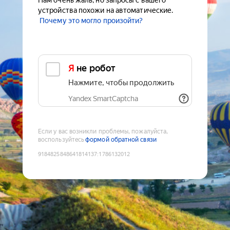
Нам очень жаль, но запросы с вашего
устройства похожи на автоматические.
Почему это могло произойти?
Я не робот
Нажмите, чтобы продолжить
Yandex SmartCaptcha
Если у вас возникли проблемы, пожалуйста,
воспользуйтесь
формой обратной связи
9184825848641814137
:
1786132012