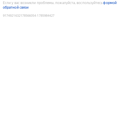
Если у вас возникли проблемы, пожалуйста, воспользуйтесь
формой
обратной связи
9174921632178566054
:
1785984427