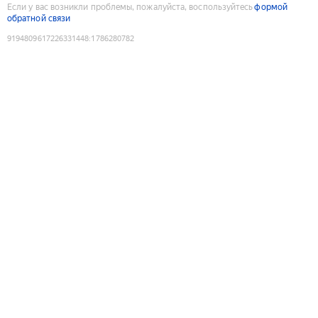
Если у вас возникли проблемы, пожалуйста, воспользуйтесь
формой
обратной связи
9194809617226331448
:
1786280782