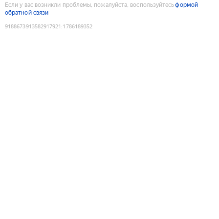
Если у вас возникли проблемы, пожалуйста, воспользуйтесь
формой
обратной связи
9188673913582917921
:
1786189352