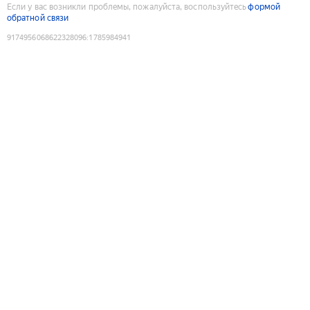
Если у вас возникли проблемы, пожалуйста, воспользуйтесь
формой
обратной связи
9174956068622328096
:
1785984941