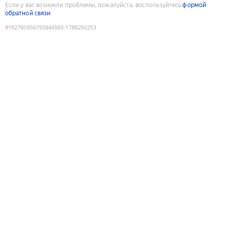
Если у вас возникли проблемы, пожалуйста, воспользуйтесь
формой
обратной связи
9192760856755844565
:
1786250253