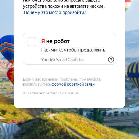
Нам очень жаль, но запросы с вашего
устройства похожи на автоматические.
Почему это могло произойти?
Я не робот
Нажмите, чтобы продолжить
Yandex SmartCaptcha
Если у вас возникли проблемы, пожалуйста,
воспользуйтесь
формой обратной связи
9193690414916439477
:
1786264104