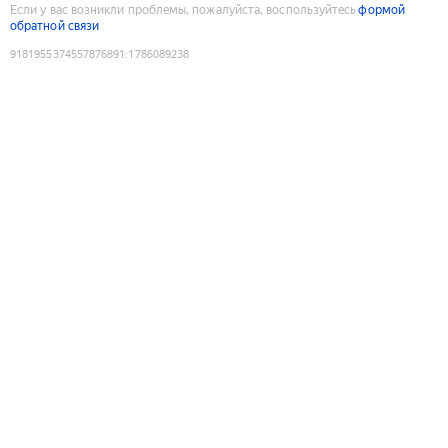
Если у вас возникли проблемы, пожалуйста, воспользуйтесь
формой
обратной связи
9181955374557876891
:
1786089238