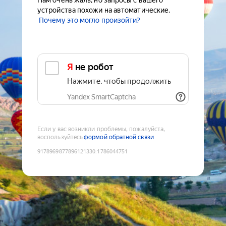
Нам очень жаль, но запросы с вашего
устройства похожи на автоматические.
Почему это могло произойти?
Я не робот
Нажмите, чтобы продолжить
Yandex SmartCaptcha
Если у вас возникли проблемы, пожалуйста,
воспользуйтесь
формой обратной связи
9178969877896121330
:
1786044751