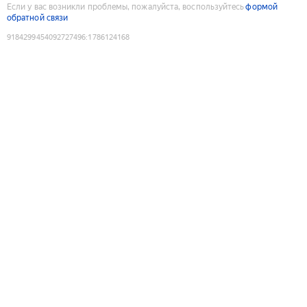
Если у вас возникли проблемы, пожалуйста, воспользуйтесь
формой
обратной связи
9184299454092727496
:
1786124168