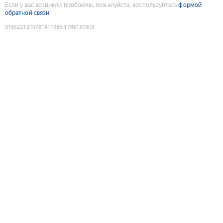
Если у вас возникли проблемы, пожалуйста, воспользуйтесь
формой
обратной связи
9185221210781411085
:
1786137903