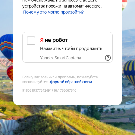
Нам очень жаль, но запросы с вашего
устройства похожи на автоматические.
Почему это могло произойти?
Я не робот
Нажмите, чтобы продолжить
Yandex SmartCaptcha
Если у вас возникли проблемы, пожалуйста,
воспользуйтесь
формой обратной связи
9180519377542494716
:
1786067840