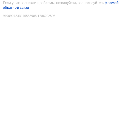
Если у вас возникли проблемы, пожалуйста, воспользуйтесь
формой
обратной связи
9190904833146558908
:
1786222596