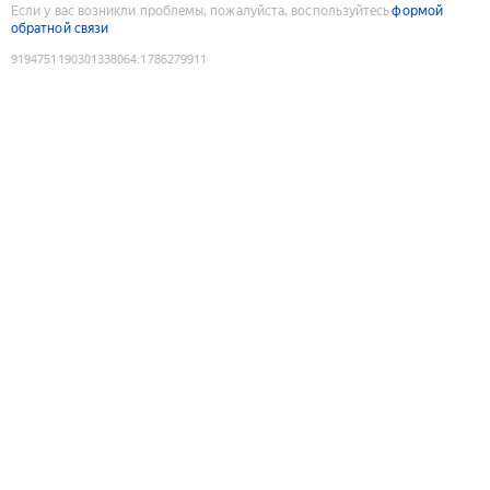
Если у вас возникли проблемы, пожалуйста, воспользуйтесь
формой
обратной связи
9194751190301338064
:
1786279911