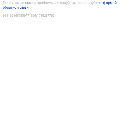
Если у вас возникли проблемы, пожалуйста, воспользуйтесь
формой
обратной связи
9191924667559771696
:
1786237792