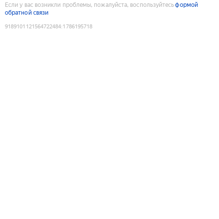
Если у вас возникли проблемы, пожалуйста, воспользуйтесь
формой
обратной связи
9189101121564722484
:
1786195718