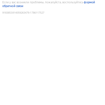
Если у вас возникли проблемы, пожалуйста, воспользуйтесь
формой
обратной связи
9183853814059263479
:
1786117527