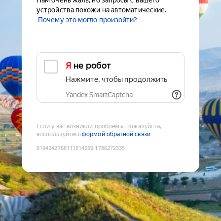
Нам очень жаль, но запросы с вашего
устройства похожи на автоматические.
Почему это могло произойти?
Я не робот
Нажмите, чтобы продолжить
Yandex SmartCaptcha
Если у вас возникли проблемы, пожалуйста,
воспользуйтесь
формой обратной связи
9194242768111814559
:
1786272335