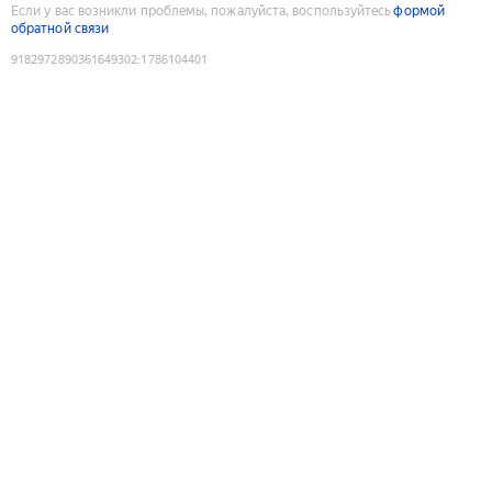
Если у вас возникли проблемы, пожалуйста, воспользуйтесь
формой
обратной связи
9182972890361649302
:
1786104401