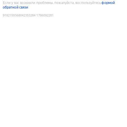
Если у вас возникли проблемы, пожалуйста, воспользуйтесь
формой
обратной связи
9182159568042353284
:
1786092281