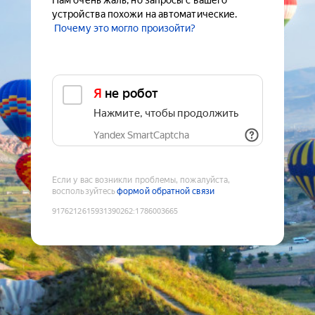
Нам очень жаль, но запросы с вашего
устройства похожи на автоматические.
Почему это могло произойти?
Я не робот
Нажмите, чтобы продолжить
Yandex SmartCaptcha
Если у вас возникли проблемы, пожалуйста,
воспользуйтесь
формой обратной связи
9176212615931390262
:
1786003665