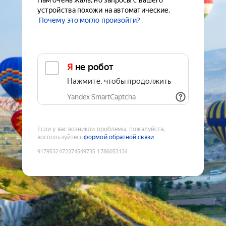
Нам очень жаль, но запросы с вашего
устройства похожи на автоматические.
Почему это могло произойти?
Я не робот
Нажмите, чтобы продолжить
Yandex SmartCaptcha
Если у вас возникли проблемы, пожалуйста,
воспользуйтесь
формой обратной связи
9179532472374549735
:
1786053134