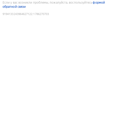
Если у вас возникли проблемы, пожалуйста, воспользуйтесь
формой
обратной связи
9194133243964627122
:
1786270703