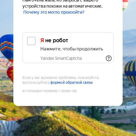
Нам очень жаль, но запросы с вашего
устройства похожи на автоматические.
Почему это могло произойти?
Я не робот
Нажмите, чтобы продолжить
Yandex SmartCaptcha
Если у вас возникли проблемы, пожалуйста,
воспользуйтесь
формой обратной связи
9174704684119399495
:
1785981195