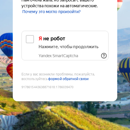
Нам очень жаль, но запросы с вашего
устройства похожи на автоматические.
Почему это могло произойти?
Я не робот
Нажмите, чтобы продолжить
Yandex SmartCaptcha
Если у вас возникли проблемы, пожалуйста,
воспользуйтесь
формой обратной связи
9178615443638871618
:
1786039470