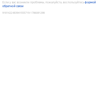
Если у вас возникли проблемы, пожалуйста, воспользуйтесь
формой
обратной связи
9181422483941555719
:
1786081298