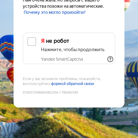
Нам очень жаль, но запросы с вашего
устройства похожи на автоматические.
Почему это могло произойти?
Я не робот
Нажмите, чтобы продолжить
Yandex SmartCaptcha
Если у вас возникли проблемы, пожалуйста,
воспользуйтесь
формой обратной связи
9180019996864962056
:
1786060399