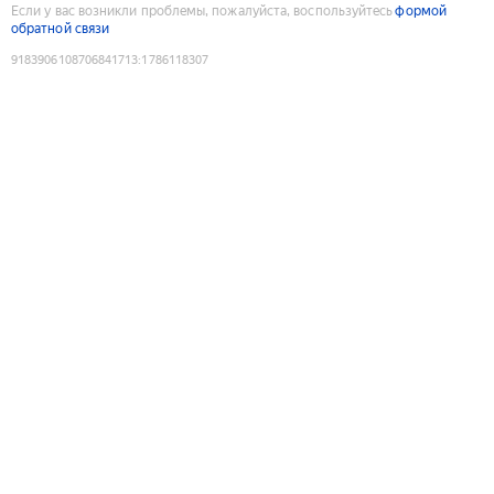
Если у вас возникли проблемы, пожалуйста, воспользуйтесь
формой
обратной связи
9183906108706841713
:
1786118307