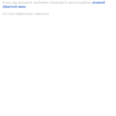
Если у вас возникли проблемы, пожалуйста, воспользуйтесь
формой
обратной связи
9177183118888318034
:
1786018126