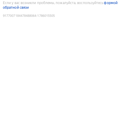
Если у вас возникли проблемы, пожалуйста, воспользуйтесь
формой
обратной связи
9177007184478488064
:
1786015505