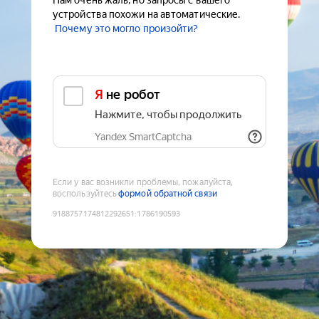
Нам очень жаль, но запросы с вашего
устройства похожи на автоматические.
Почему это могло произойти?
Я не робот
Нажмите, чтобы продолжить
Yandex SmartCaptcha
Если у вас возникли проблемы, пожалуйста,
воспользуйтесь
формой обратной связи
9188757174812292651
:
1786190593