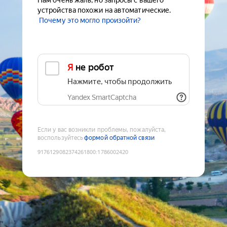
Нам очень жаль, но запросы с вашего
устройства похожи на автоматические.
Почему это могло произойти?
Я не робот
Нажмите, чтобы продолжить
Yandex SmartCaptcha
Если у вас возникли проблемы, пожалуйста,
воспользуйтесь
формой обратной связи
9176129082374261800
:
1786002420