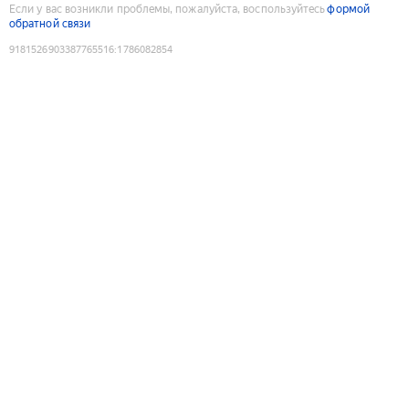
Если у вас возникли проблемы, пожалуйста, воспользуйтесь
формой
обратной связи
9181526903387765516
:
1786082854