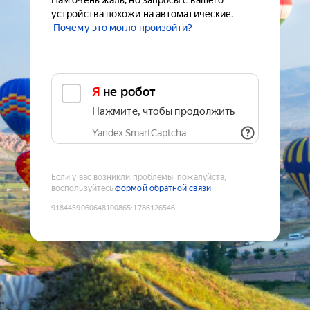
Нам очень жаль, но запросы с вашего
устройства похожи на автоматические.
Почему это могло произойти?
Я не робот
Нажмите, чтобы продолжить
Yandex SmartCaptcha
Если у вас возникли проблемы, пожалуйста,
воспользуйтесь
формой обратной связи
9184459060648100865
:
1786126546