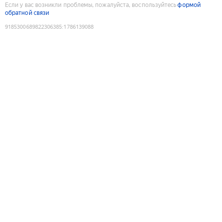
Если у вас возникли проблемы, пожалуйста, воспользуйтесь
формой
обратной связи
9185300689822306385
:
1786139088