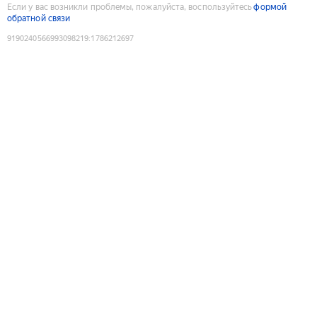
Если у вас возникли проблемы, пожалуйста, воспользуйтесь
формой
обратной связи
9190240566993098219
:
1786212697