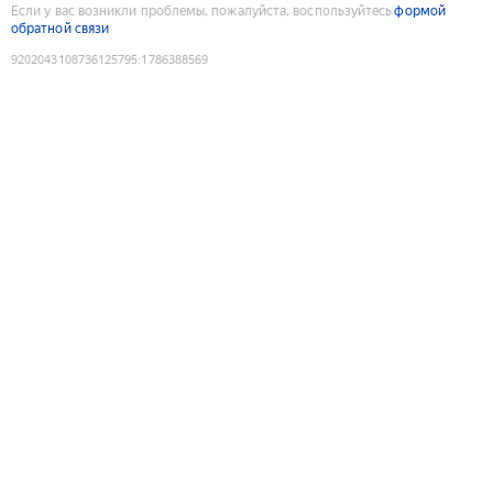
Если у вас возникли проблемы, пожалуйста, воспользуйтесь
формой
обратной связи
9202043108736125795
:
1786388569