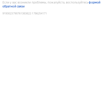
Если у вас возникли проблемы, пожалуйста, воспользуйтесь
формой
обратной связи
9193023790761383822
:
1786254171