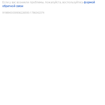
Если у вас возникли проблемы, пожалуйста, воспользуйтесь
формой
обратной связи
9198943030936226593
:
1786342374