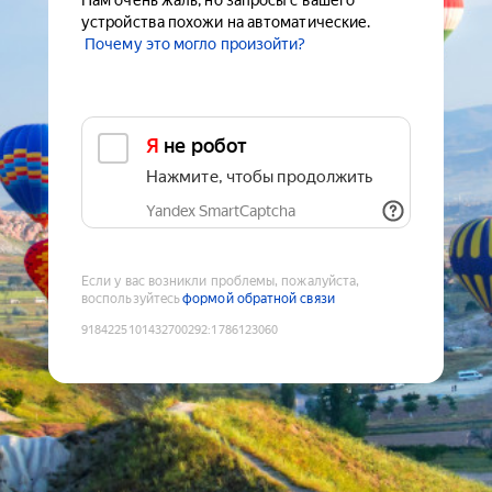
Нам очень жаль, но запросы с вашего
устройства похожи на автоматические.
Почему это могло произойти?
Я не робот
Нажмите, чтобы продолжить
Yandex SmartCaptcha
Если у вас возникли проблемы, пожалуйста,
воспользуйтесь
формой обратной связи
9184225101432700292
:
1786123060