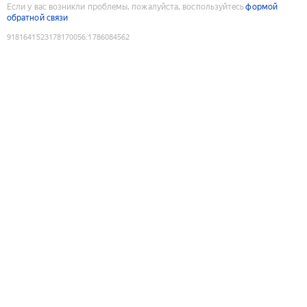
Если у вас возникли проблемы, пожалуйста, воспользуйтесь
формой
обратной связи
9181641523178170056
:
1786084562