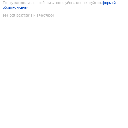
Если у вас возникли проблемы, пожалуйста, воспользуйтесь
формой
обратной связи
9181205186377581114
:
1786078060