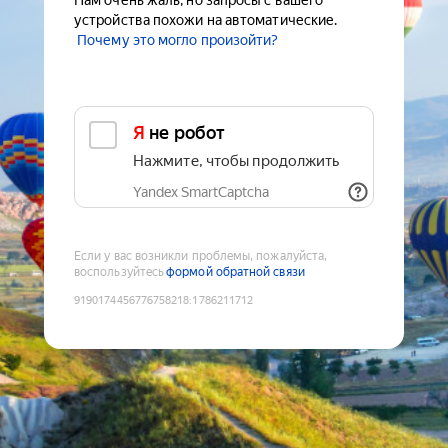
Нам очень жаль, но запросы с вашего
устройства похожи на автоматические.
Почему это могло произойти?
Я не робот
Нажмите, чтобы продолжить
Yandex SmartCaptcha
Если у вас возникли проблемы, пожалуйста,
воспользуйтесь
формой обратной связи
9190174456776758218
:
1786211712