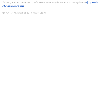
Если у вас возникли проблемы, пожалуйста, воспользуйтесь
формой
обратной связи
9177167897322858865
:
1786017899