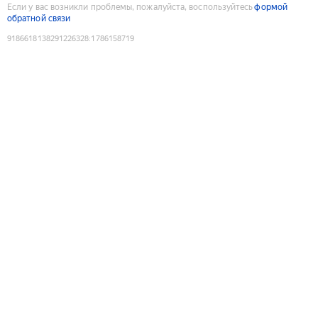
Если у вас возникли проблемы, пожалуйста, воспользуйтесь
формой
обратной связи
9186618138291226328
:
1786158719