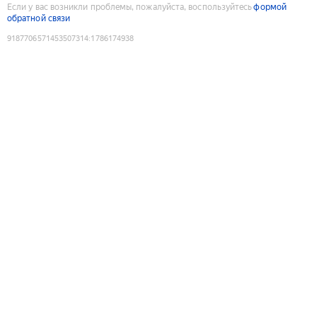
Если у вас возникли проблемы, пожалуйста, воспользуйтесь
формой
обратной связи
9187706571453507314
:
1786174938